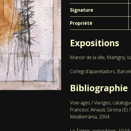
Signature
Propriété
Expositions
Manoir de la ville, Martigny, V
Col·legi d’aparelladors, Barce
Bibliographie
Voie-ages / Via-tges, catalogu
Francesc Ainaud, Girona (E) /
Mediterrània, 2004.
Le Temps, expositions, 10.04