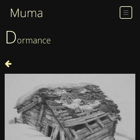
D
ormance