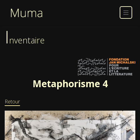
I
nventaire
Metaphorisme 4
Retour