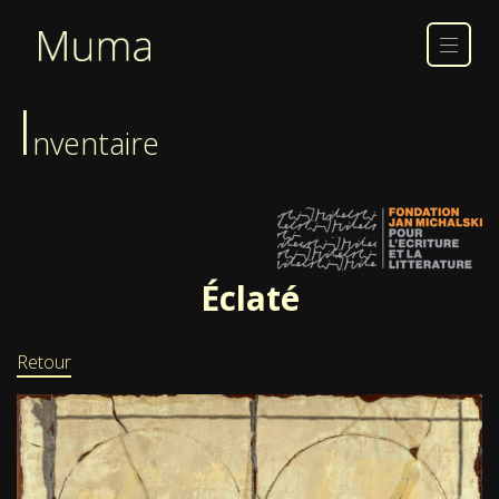
I
nventaire
Éclaté
Retour