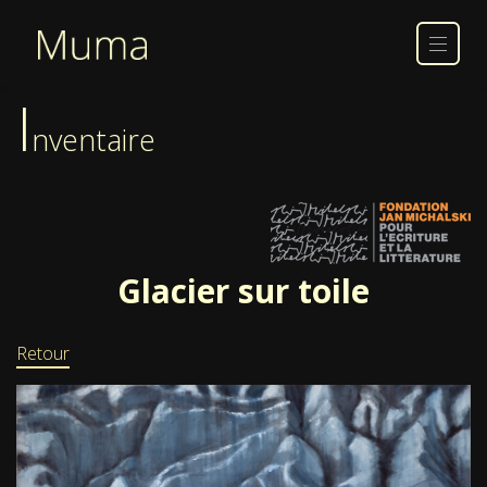
I
nventaire
Glacier sur toile
Retour