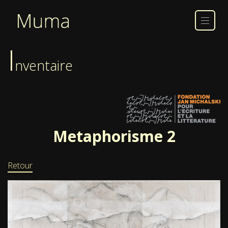
I
nventaire
Metaphorisme 2
Retour